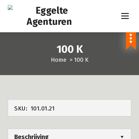
S
p
r
i
n
100 K
g
n
Home
>
100 K
a
a
r
i
n
h
SKU:
101.01.21
o
u
d
Beschrijving