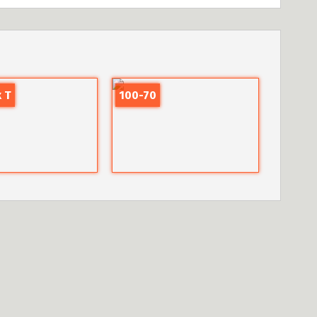
 T
100-70