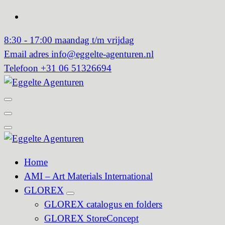
Spring
naar
8:30 - 17:00
maandag t/m vrijdag
inhoud
Email adres
info@eggelte-agenturen.nl
Telefoon
+31 06 51326694
Home
AMI – Art Materials International
GLOREX
GLOREX catalogus en folders
GLOREX StoreConcept