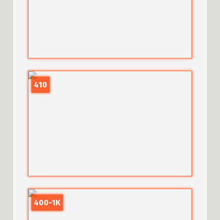
410
400-1K