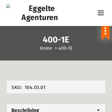
S
p
r
i
n
400-1E
g
n
Home
>
400-1E
a
a
r
i
n
h
SKU:
104.03.01
o
u
d
Beschrijving