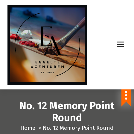
S
p
r
i
n
g
n
a
a
r
i
n
No. 12 Memory Point
h
o
Round
u
Home
>
No. 12 Memory Point Round
d