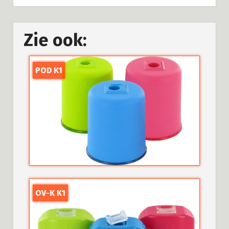
Zie ook:
POD K1
OV-K K1