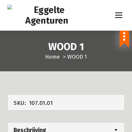
S
p
r
i
n
WOOD 1
g
n
Home
>
WOOD 1
a
a
r
i
n
h
SKU:
107.01.01
o
u
d
Beschrijving