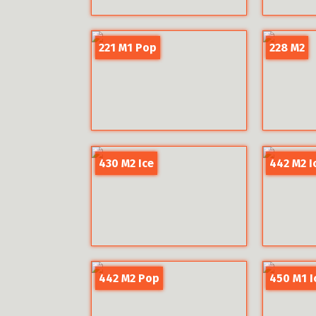
221 M1 Pop
228 M2
430 M2 Ice
442 M2 I
442 M2 Pop
450 M1 I