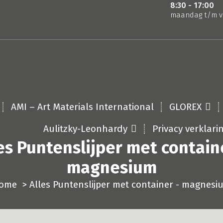
8:30 - 17:00
maandag t/m v
AMI – Art Materials International
GLOREX
Aulitzky-Leonhardy
Privacy verklari
es Puntenslijper met contain
magnesium
ome
>
Alles Puntenslijper met container - magnesi