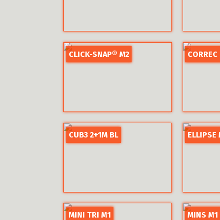
CLICK-SNAP® M2
CORREC 
CUB3 2+1M BL
ELLIPSE
MINI TRI M1
MINS M1 