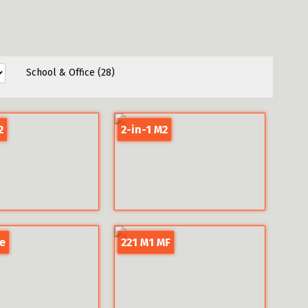
School & Office
(28)
2
2-in-1 M2
ce
221 M1 MF