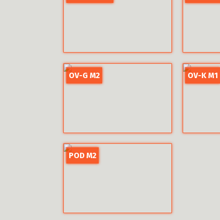
OV-G M2
OV-K M1
POD M2