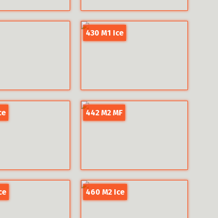
430 M1 Ice
ce
442 M2 MF
ce
460 M2 Ice