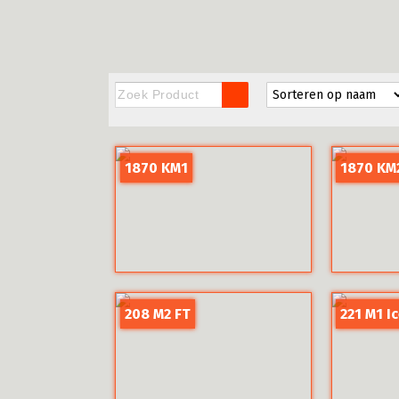
1870 KM1
1870 KM
208 M2 FT
221 M1 I