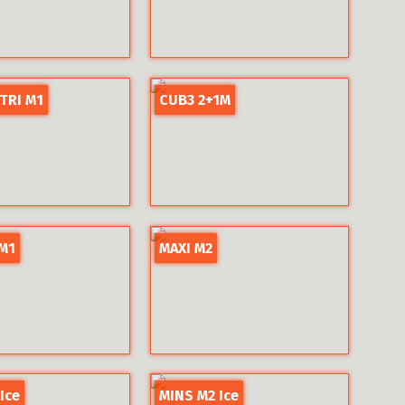
TRI M1
CUB3 2+1M
 M1
MAXI M2
Ice
MINS M2 Ice