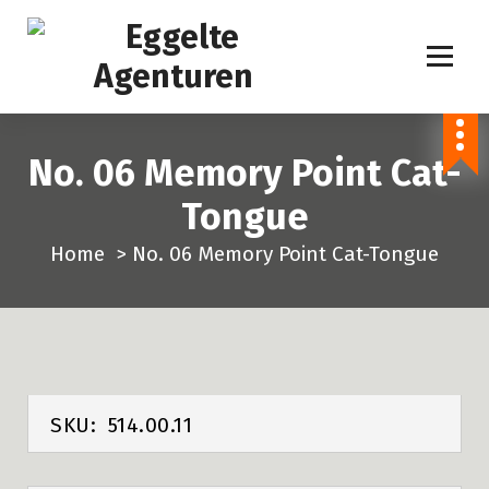
S
p
r
i
n
No. 06 Memory Point Cat-
g
n
Tongue
a
Home
>
No. 06 Memory Point Cat-Tongue
a
r
i
n
h
o
SKU:
514.00.11
u
d