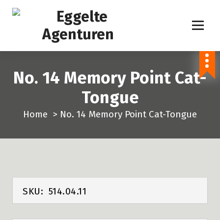
S
p
r
i
n
No. 14 Memory Point Cat-
g
n
Tongue
a
Home
>
No. 14 Memory Point Cat-Tongue
a
r
i
n
h
o
SKU:
514.04.11
u
d